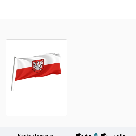
ZULETZT ANGESEHEN
AM HÄUFIGSTEN GESEHEN
Landkreis Heilbronn Flagge
15,20€
Kontaktdetails: