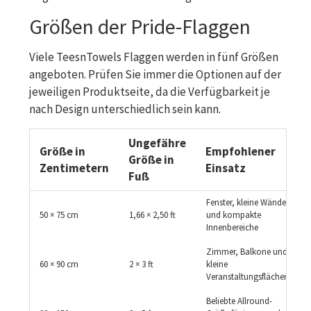
Größen der Pride-Flaggen
Viele TeesnTowels Flaggen werden in fünf Größen
angeboten. Prüfen Sie immer die Optionen auf der
jeweiligen Produktseite, da die Verfügbarkeit je
nach Design unterschiedlich sein kann.
Ungefähre
Größe in
Empfohlener
Größe in
Zentimetern
Einsatz
Fuß
Fenster, kleine Wände
50 × 75 cm
1,66 × 2,50 ft
und kompakte
Innenbereiche
Zimmer, Balkone und
60 × 90 cm
2 × 3 ft
kleine
Veranstaltungsflächen
Beliebte Allround-