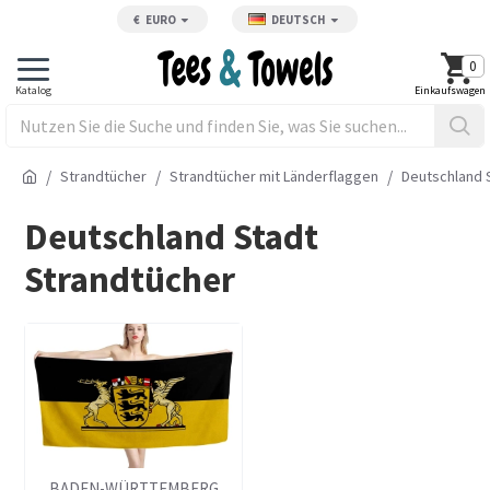
€
EURO
DEUTSCH
0
Strandtücher
Strandtücher mit Länderflaggen
Deutschland 
Deutschland Stadt
Strandtücher
BADEN-WÜRTTEMBERG