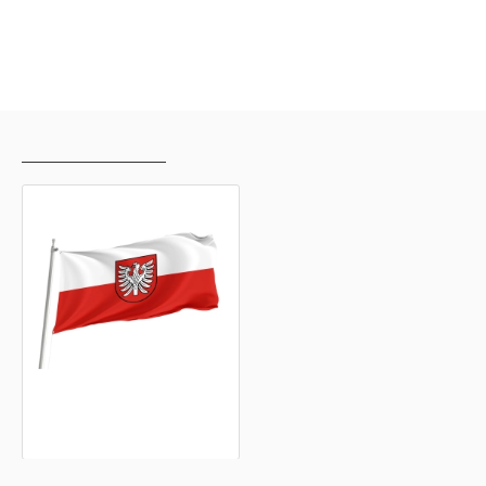
ZULETZT ANGESEHEN
AM HÄUFIGSTEN GESEHEN
Landkreis Heilbronn Flagge
15,20€