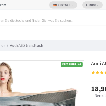
.com
DEUTSCH
€
EURO
her
Audi A6 Strandtuch
Audi A
FREE SHIPPING
18,9
Netto 1