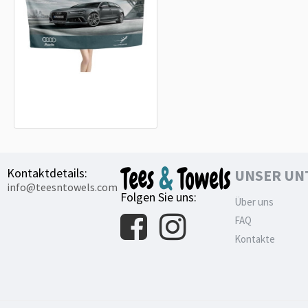
Audi A6 Strandtuch
18,90€
Kontaktdetails:
UNSER UN
info@teesntowels.com
Folgen Sie uns:
Über uns
FAQ
Kontakte