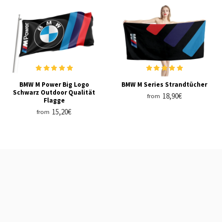
BMW M Power Big Logo
BMW M Series Strandtücher
Schwarz Outdoor Qualität
18,90€
from
Flagge
15,20€
from