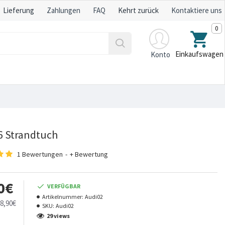
Lieferung
Zahlungen
FAQ
Kehrt zurück
Kontaktiere uns
0
Einkaufswagen
Konto
6 Strandtuch
1 Bewertungen
-
+ Bewertung
0€
VERFÜGBAR
Artikelnummer:
Audi02
8,90€
SKU:
Audi02
29 views